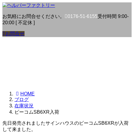
コ
ナ
ン
ビ
お気軽にお問合せください。
0176-51-6155
受付時間 9:00-
テ
ゲ
20:00 [ 不定休 ]
ン
ー
ツ
シ
お問合せ
へ
ョ
ス
ン
キ
に
ッ
移
プ
動
最
2023年3月27日
2023年3月27日
helperfactory-blog
終
更
新
日
HOME
時
ブログ
:
在庫状況
ビーコムSB6XR入荷
先日発売されましたサインハウスのビーコムSB6XRが入荷
して来ました。