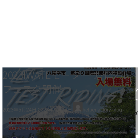
コ
ナ
2023IWATEモーターサイクル
ン
ビ
テ
ゲ
フェスタ開催
ン
ー
ツ
シ
へ
ョ
最
ス
ン
2023年5月24日
2023年5月24日
helperfactory-blog
終
お気軽にお問合せください。
0176-51-6155
受付時間 9:00-20:0
キ
に
更
休 ]
ッ
移
新
プ
動
日
お問合せ
時