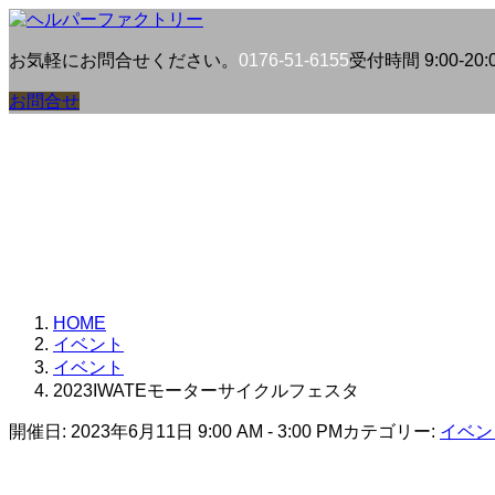
コ
ナ
ン
ビ
お気軽にお問合せください。
0176-51-6155
受付時間 9:00-20:0
テ
ゲ
ン
ー
お問合せ
ツ
シ
へ
ョ
ス
ン
キ
に
ッ
移
プ
動
HOME
イベント
イベント
2023IWATEモーターサイクルフェスタ
開催日: 2023年6月11日 9:00 AM - 3:00 PM
カテゴリー:
イベン