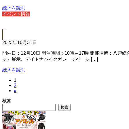
続きを読む
イベント情報
2023年10月31日
開催日：12月10日 開催時間：10時～17時 開催場所：八
ジ）展示、デイトナバイクガレージベーシ […]
続きを読む
投
固
1
固
2
定
稿
»
定
ペ
ペ
ー
の
検索
ー
ジ
検索
ジ
ペ
ー