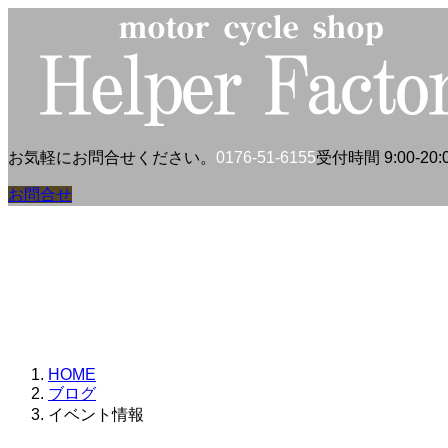
コ
ナ
ン
ビ
テ
ゲ
ン
ー
ツ
シ
へ
ョ
ス
ン
お気軽にお問合せください。
0176-51-6155
受付時間 9:00-20:0
キ
に
ッ
移
お問合せ
プ
動
HOME
ブログ
イベント情報