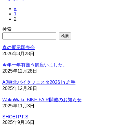
投
«
固
1
稿
固
2
定
定
ペ
の
検索
ペ
ー
検索
ー
ジ
ペ
ジ
春の展示即売会
ー
2026年3月28日
ジ
今年一年有難う御座いました。
送
2025年12月28日
り
AJ東北バイクフェスタ2026 in 岩手
2025年12月28日
WakuWaku BIKE FAIR開催のお知らせ
2025年11月3日
SHOEI P.F.S
2025年9月16日