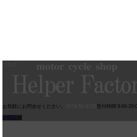
コ
ナ
ブログ
ン
ビ
テ
ゲ
ン
ー
ツ
シ
へ
ョ
ス
ン
お気軽にお問合せください。
0176-51-6155
受付時間 9:00-20:0
キ
に
ッ
移
お問合せ
プ
動